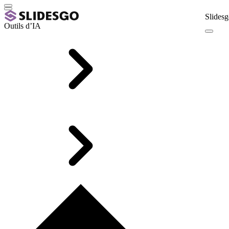
Slidesg
Outils d’IA