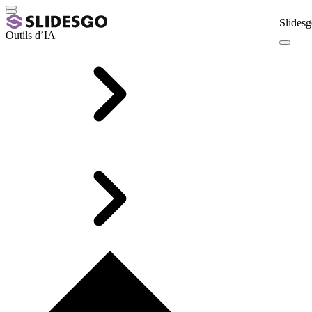
Slidesg
Outils d’IA