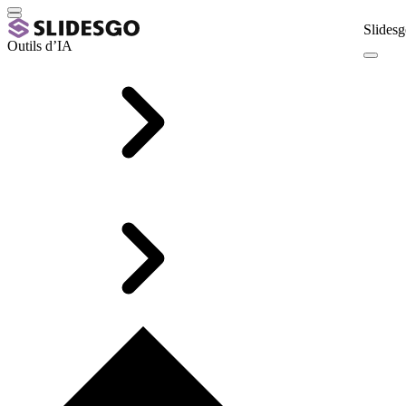
Slidesg
Outils d’IA