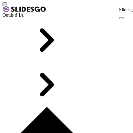
Slidesg
Outils d’IA