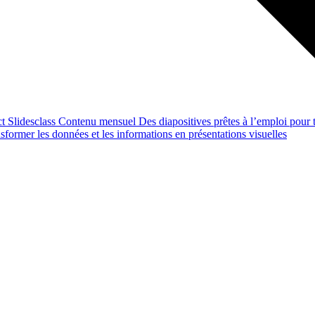
ct
Slidesclass
Contenu mensuel
Des diapositives prêtes à l’emploi pour t
former les données et les informations en présentations visuelles