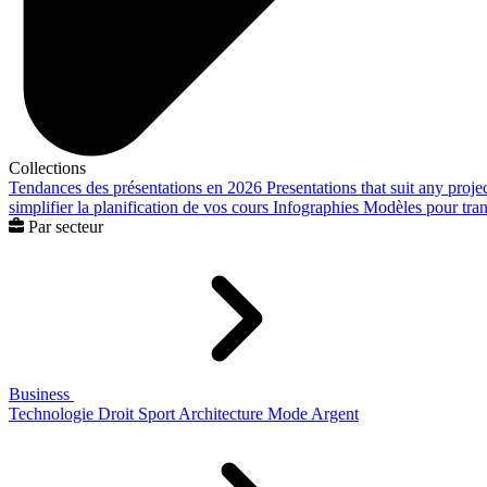
Collections
Tendances des présentations en 2026
Presentations that suit any proje
simplifier la planification de vos cours
Infographies
Modèles pour trans
Par secteur
Business
Technologie
Droit
Sport
Architecture
Mode
Argent