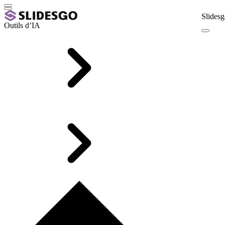
Slidesg
Outils d’IA