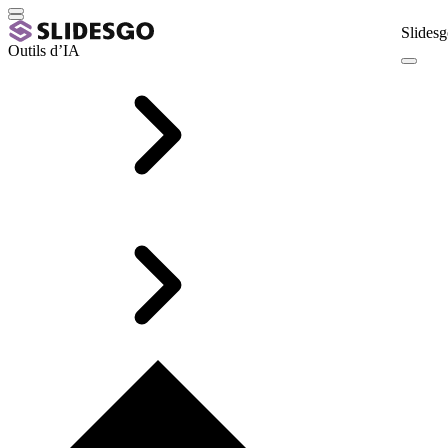
Slidesg
Outils d’IA