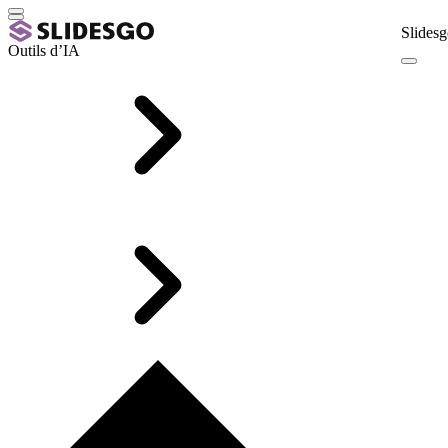
Slidesg
Outils d’IA