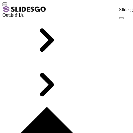
Slidesg
Outils d’IA