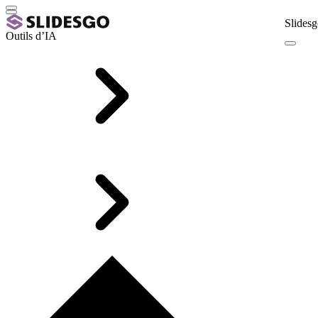
Slidesg
Outils d’IA