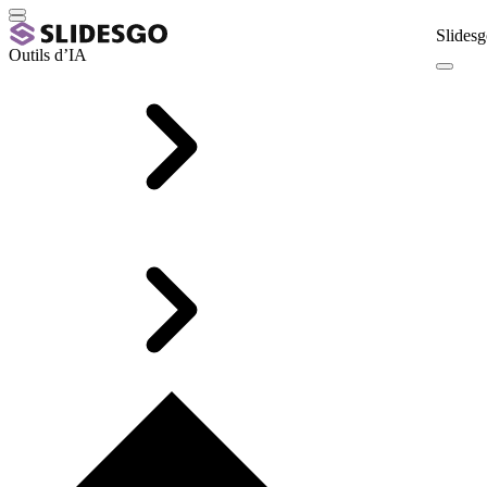
Slidesg
Outils d’IA