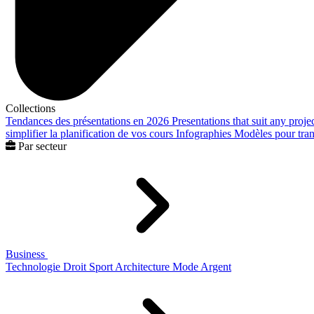
Collections
Tendances des présentations en 2026
Presentations that suit any proje
simplifier la planification de vos cours
Infographies
Modèles pour trans
Par secteur
Business
Technologie
Droit
Sport
Architecture
Mode
Argent