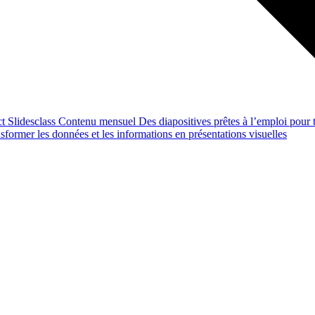
ct
Slidesclass
Contenu mensuel
Des diapositives prêtes à l’emploi pour t
former les données et les informations en présentations visuelles