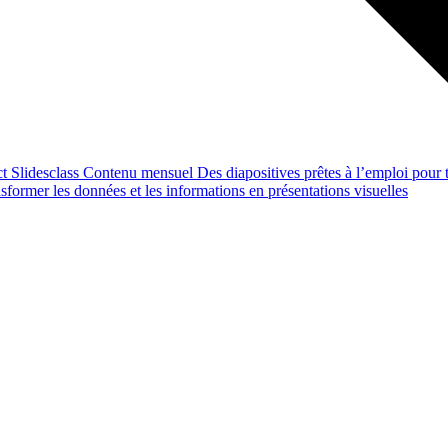
ct
Slidesclass
Contenu mensuel
Des diapositives prêtes à l’emploi pour t
former les données et les informations en présentations visuelles