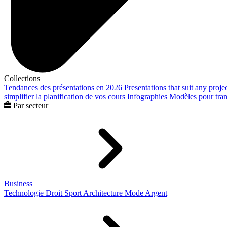
Collections
Tendances des présentations en 2026
Presentations that suit any proje
simplifier la planification de vos cours
Infographies
Modèles pour trans
Par secteur
Business
Technologie
Droit
Sport
Architecture
Mode
Argent