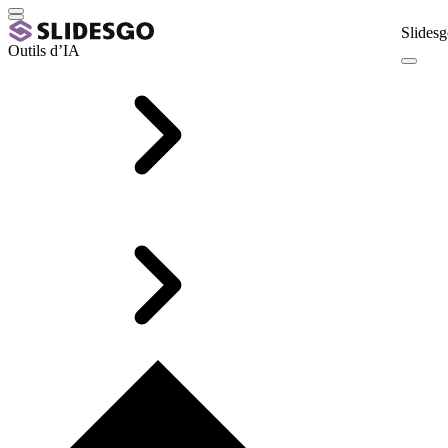
Slidesg
Outils d’IA