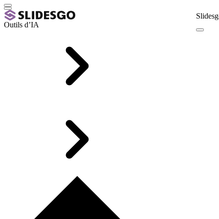
Slidesg
Outils d’IA