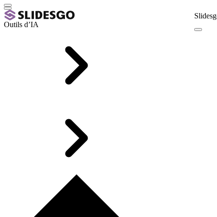
Slidesg
Outils d’IA