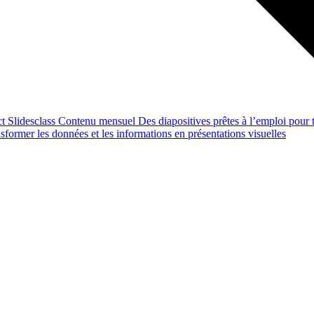
ct
Slidesclass
Contenu mensuel
Des diapositives prêtes à l’emploi pour t
former les données et les informations en présentations visuelles