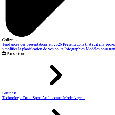
Collections
Tendances des présentations en 2026
Presentations that suit any proje
simplifier la planification de vos cours
Infographies
Modèles pour trans
Par secteur
Business
Technologie
Droit
Sport
Architecture
Mode
Argent