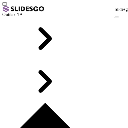
Slidesg
Outils d’IA