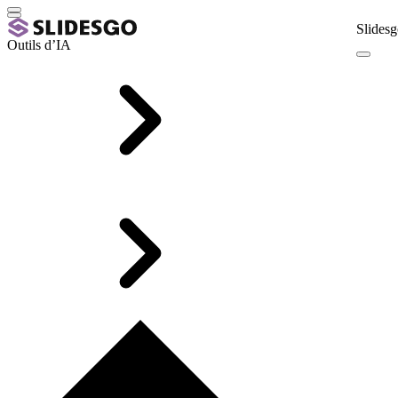
Slidesg
Outils d’IA