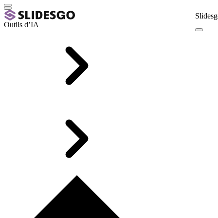
Slidesg
Outils d’IA