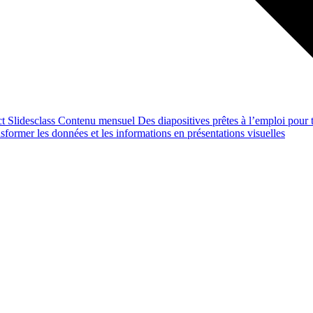
ct
Slidesclass
Contenu mensuel
Des diapositives prêtes à l’emploi pour t
former les données et les informations en présentations visuelles