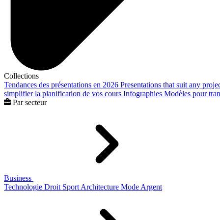
Collections
Tendances des présentations en 2026
Presentations that suit any proje
simplifier la planification de vos cours
Infographies
Modèles pour trans
Par secteur
Business
Technologie
Droit
Sport
Architecture
Mode
Argent