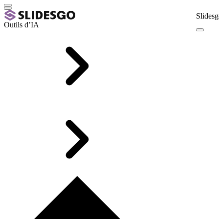
Slidesg
Outils d’IA