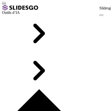
Slidesg
Outils d’IA