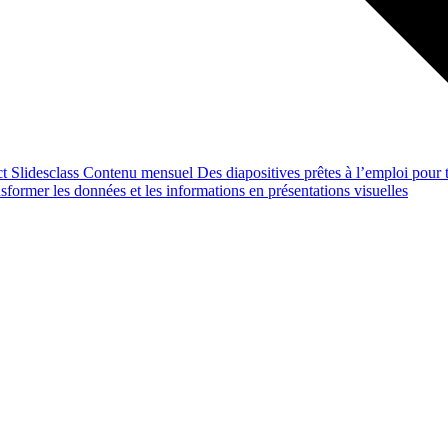
ct
Slidesclass
Contenu mensuel
Des diapositives prêtes à l’emploi pour t
former les données et les informations en présentations visuelles