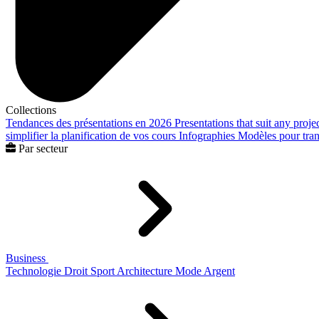
Collections
Tendances des présentations en 2026
Presentations that suit any proje
simplifier la planification de vos cours
Infographies
Modèles pour trans
Par secteur
Business
Technologie
Droit
Sport
Architecture
Mode
Argent