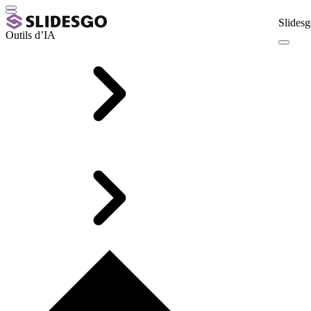
Slidesg
Outils d’IA