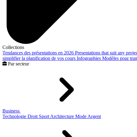
Collections
Tendances des présentations en 2026
Presentations that suit any proje
simplifier la planification de vos cours
Infographies
Modèles pour trans
Par secteur
Business
Technologie
Droit
Sport
Architecture
Mode
Argent