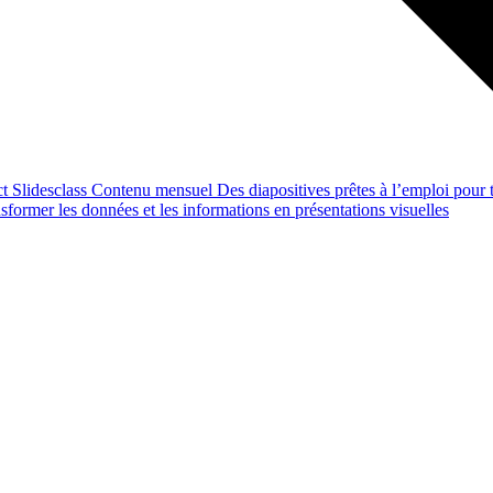
ct
Slidesclass
Contenu mensuel
Des diapositives prêtes à l’emploi pour t
former les données et les informations en présentations visuelles