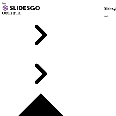
Slidesg
Outils d’IA