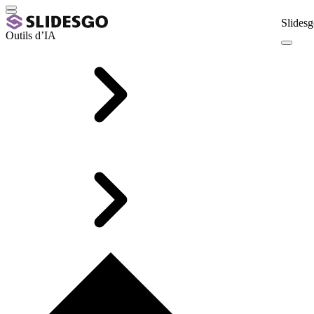
Slidesg
Outils d’IA