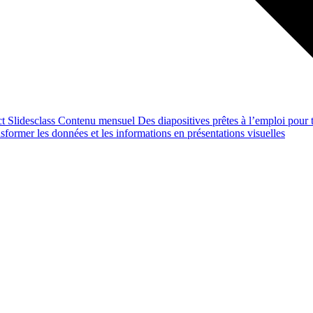
ct
Slidesclass
Contenu mensuel
Des diapositives prêtes à l’emploi pour t
former les données et les informations en présentations visuelles