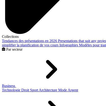
Collections
Tendances des présentations en 2026
Presentations that suit any proje
simplifier la planification de vos cours
Infographies
Modèles pour trans
Par secteur
Business
Technologie
Droit
Sport
Architecture
Mode
Argent