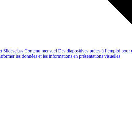
ct
Slidesclass
Contenu mensuel
Des diapositives prêtes à l’emploi pour t
former les données et les informations en présentations visuelles