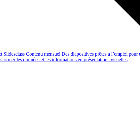
ct
Slidesclass
Contenu mensuel
Des diapositives prêtes à l’emploi pour t
former les données et les informations en présentations visuelles