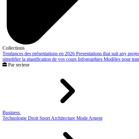
Collections
Tendances des présentations en 2026
Presentations that suit any proje
simplifier la planification de vos cours
Infographies
Modèles pour trans
Par secteur
Business
Technologie
Droit
Sport
Architecture
Mode
Argent