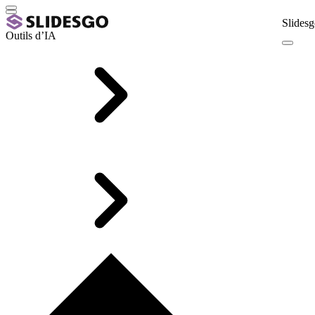
Slidesg
Outils d’IA