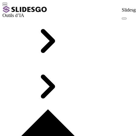
Slidesg
Outils d’IA