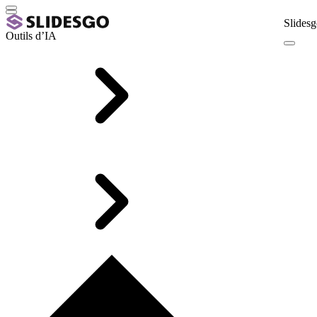
Slidesg
Outils d’IA