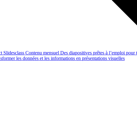
ct
Slidesclass
Contenu mensuel
Des diapositives prêtes à l’emploi pour t
former les données et les informations en présentations visuelles