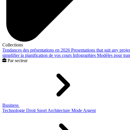
Collections
Tendances des présentations en 2026
Presentations that suit any proje
simplifier la planification de vos cours
Infographies
Modèles pour trans
Par secteur
Business
Technologie
Droit
Sport
Architecture
Mode
Argent