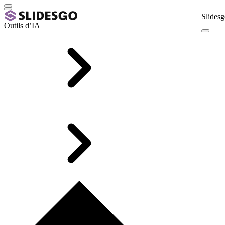
Slidesg
Outils d’IA