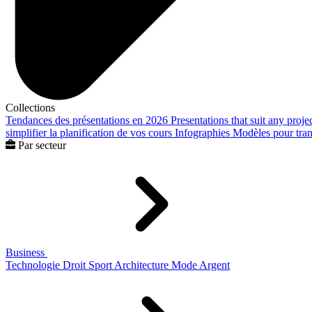
Collections
Tendances des présentations en 2026
Presentations that suit any proje
simplifier la planification de vos cours
Infographies
Modèles pour trans
Par secteur
Business
Technologie
Droit
Sport
Architecture
Mode
Argent