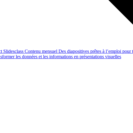
ct
Slidesclass
Contenu mensuel
Des diapositives prêtes à l’emploi pour t
former les données et les informations en présentations visuelles