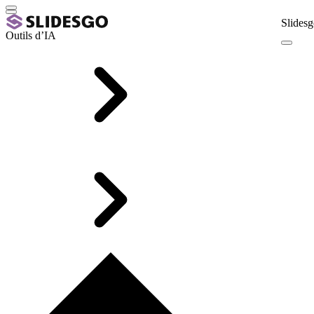
Slidesg
Outils d’IA