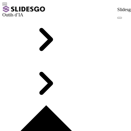
Slidesg
Outils d’IA