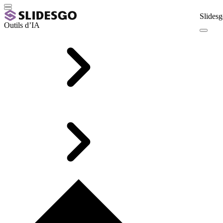
Slidesg
Outils d’IA