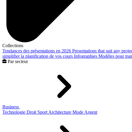
Collections
Tendances des présentations en 2026
Presentations that suit any proje
simplifier la planification de vos cours
Infographies
Modèles pour trans
Par secteur
Business
Technologie
Droit
Sport
Architecture
Mode
Argent