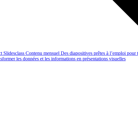
ct
Slidesclass
Contenu mensuel
Des diapositives prêtes à l’emploi pour t
former les données et les informations en présentations visuelles