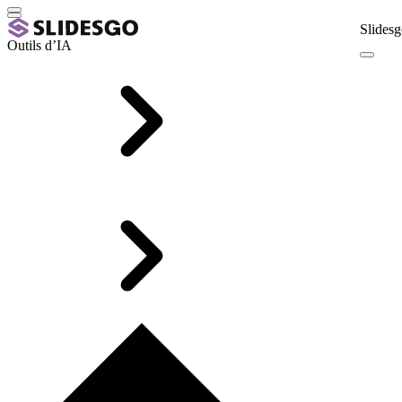
Slidesg
Outils d’IA