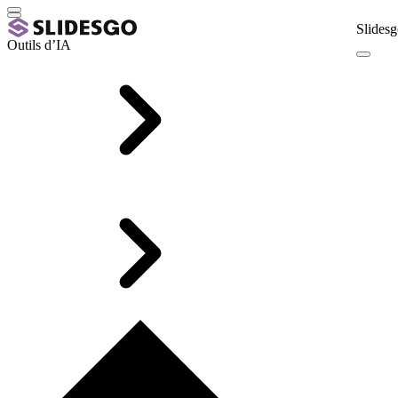
Slidesg
Outils d’IA