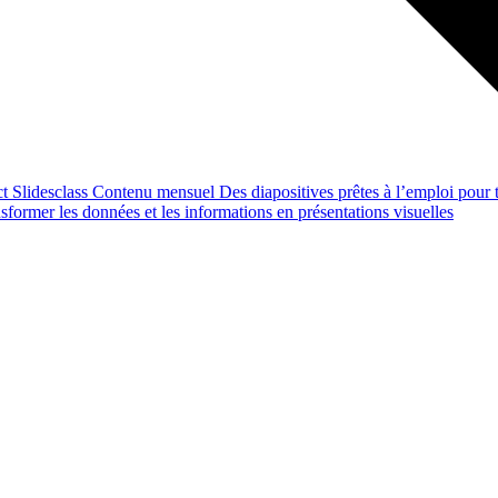
ct
Slidesclass
Contenu mensuel
Des diapositives prêtes à l’emploi pour t
former les données et les informations en présentations visuelles