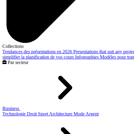
Collections
Tendances des présentations en 2026
Presentations that suit any proje
simplifier la planification de vos cours
Infographies
Modèles pour trans
Par secteur
Business
Technologie
Droit
Sport
Architecture
Mode
Argent