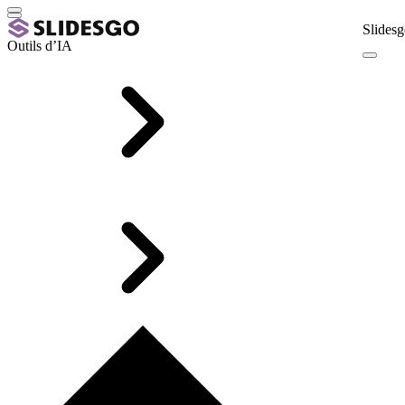
Slidesg
Outils d’IA