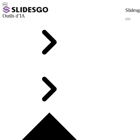
Slidesg
Outils d’IA