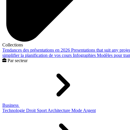
Collections
Tendances des présentations en 2026
Presentations that suit any proje
simplifier la planification de vos cours
Infographies
Modèles pour trans
Par secteur
Business
Technologie
Droit
Sport
Architecture
Mode
Argent