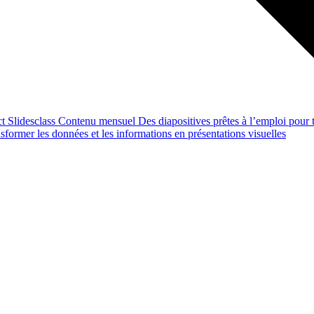
ct
Slidesclass
Contenu mensuel
Des diapositives prêtes à l’emploi pour t
former les données et les informations en présentations visuelles