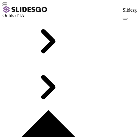
Slidesg
Outils d’IA