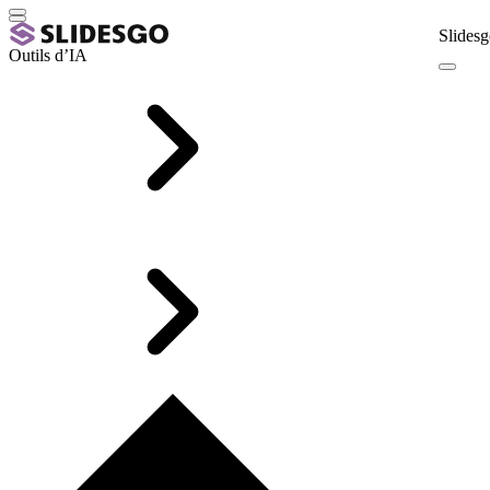
Slidesg
Outils d’IA