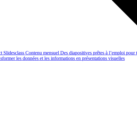
ct
Slidesclass
Contenu mensuel
Des diapositives prêtes à l’emploi pour t
former les données et les informations en présentations visuelles