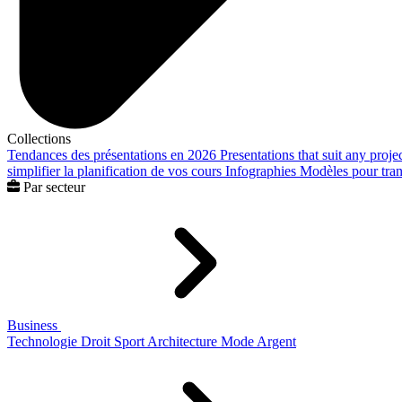
Collections
Tendances des présentations en 2026
Presentations that suit any proje
simplifier la planification de vos cours
Infographies
Modèles pour trans
Par secteur
Business
Technologie
Droit
Sport
Architecture
Mode
Argent